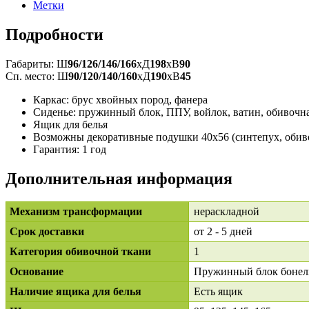
Метки
Подробности
Габариты: Ш
96/126/146/166
xД
198
xВ
90
Сп. место: Ш
90/120/140/160
xД
190
xВ
45
Каркас: брус хвойных пород, фанера
Сиденье: пружинный блок, ППУ, войлок, ватин, обивочн
Ящик для белья
Возможны декоративные подушки 40x56 (синтепух, обив
Гарантия: 1 год
Дополнительная информация
Механизм трансформации
нераскладной
Срок доставки
от 2 - 5 дней
Категория обивочной ткани
1
Основание
Пружинный блок бонел
Наличие ящика для белья
Есть ящик