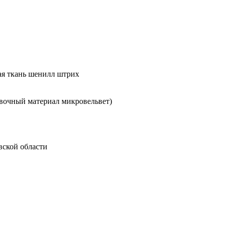
ая ткань шенилл штрих
вочный материал микровельвет)
вской области