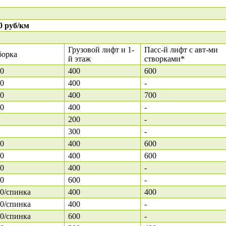
0 руб/км
Грузовой лифт и 1-
Пасс-й лифт с авт-ми
борка
й этаж
створками*
0
400
600
0
400
-
0
400
700
0
400
-
200
-
300
-
0
400
600
0
400
600
0
400
-
0
600
-
0/спинка
400
400
0/спинка
400
-
0/спинка
600
-