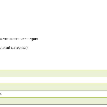
ая ткань шинилл штрих
очный материал)
ь