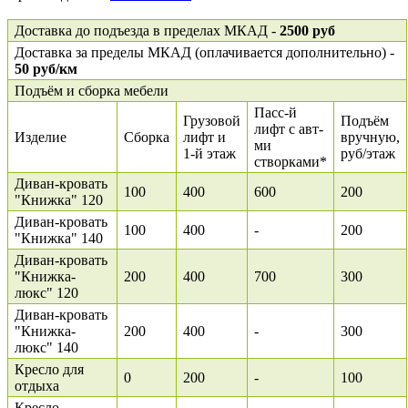
Доставка до подъезда в пределах МКАД -
2500 руб
Доставка за пределы МКАД (оплачивается дополнительно) -
50 руб/км
Подъём и сборка мебели
Пасс-й
Грузовой
Подъём
лифт с авт-
Изделие
Сборка
лифт и
вручную,
ми
1-й этаж
руб/этаж
створками*
Диван-кровать
100
400
600
200
"Книжка" 120
Диван-кровать
100
400
-
200
"Книжка" 140
Диван-кровать
"Книжка-
200
400
700
300
люкс" 120
Диван-кровать
"Книжка-
200
400
-
300
люкс" 140
Кресло для
0
200
-
100
отдыха
Кресло-