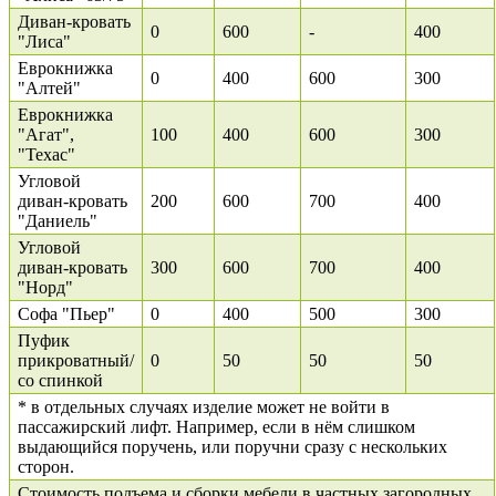
Диван-кровать
0
600
-
400
"Лиса"
Еврокнижка
0
400
600
300
"Алтей"
Еврокнижка
"Агат",
100
400
600
300
"Техас"
Угловой
диван-кровать
200
600
700
400
"Даниель"
Угловой
диван-кровать
300
600
700
400
"Норд"
Софа "Пьер"
0
400
500
300
Пуфик
прикроватный/
0
50
50
50
со спинкой
* в отдельных случаях изделие может не войти в
пассажирский лифт. Например, если в нём слишком
выдающийся поручень, или поручни сразу с нескольких
сторон.
Стоимость подъема и сборки мебели в частных загородных