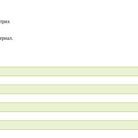
штрих
ериал.