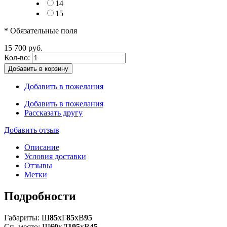
14
15
* Обязательные поля
15 700 руб.
Кол-во:
Добавить в корзину
Добавить в пожелания
Добавить в пожелания
Рассказать другу
Добавить отзыв
Описание
Условия доставки
Отзывы
Метки
Подробности
Габариты: Ш
85
xГ
85
xВ
95
Сп. место: Ш
60
xД
195
xВ
45