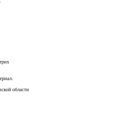
трих
ериал.
вской области