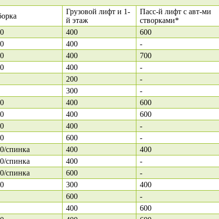
Грузовой лифт и 1-
Пасс-й лифт с авт-ми
борка
й этаж
створками*
0
400
600
0
400
-
0
400
700
0
400
-
200
-
300
-
0
400
600
0
400
600
0
400
-
0
600
-
0/спинка
400
400
0/спинка
400
-
0/спинка
600
-
0
300
400
600
-
400
600