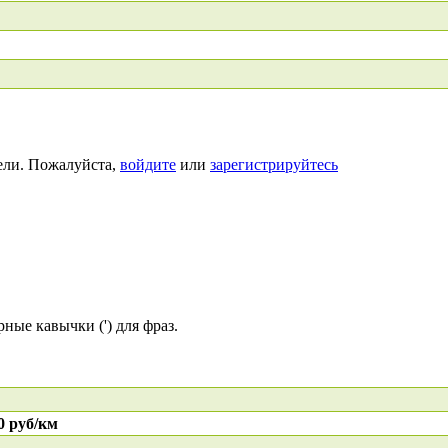
ели. Пожалуйста,
войдите
или
зарегистрируйтесь
ные кавычки (') для фраз.
0 руб/км