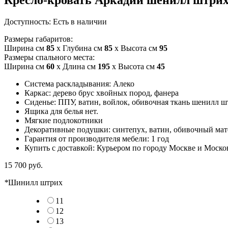
Доступность:
Есть в наличии
Размеры габаритов:
Ширина см
85
x Глубина см
85
x Высота см
95
Размеры спального места:
Ширина см
60
x Длина см
195
x Высота см
45
Система раскладывания: Алеко
Каркас: дерево брус хвойных пород, фанера
Сиденье: ППУ, ватин, войлок, обивочная ткань шенилл ш
Ящика для белья нет.
Мягкие подлокотники
Декоративные подушки: синтепух, ватин, обивочный мат
Гарантия от производителя мебели: 1 год
Купить с доставкой: Курьером по городу Москве и Моско
15 700 руб.
*
Шинилл штрих
11
12
13