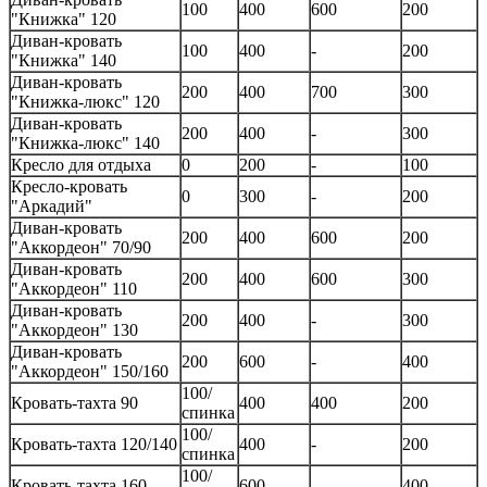
100
400
600
200
"Книжка" 120
Диван-кровать
100
400
-
200
"Книжка" 140
Диван-кровать
200
400
700
300
"Книжка-люкс" 120
Диван-кровать
200
400
-
300
"Книжка-люкс" 140
Кресло для отдыха
0
200
-
100
Кресло-кровать
0
300
-
200
"Аркадий"
Диван-кровать
200
400
600
200
"Аккордеон" 70/90
Диван-кровать
200
400
600
300
"Аккордеон" 110
Диван-кровать
200
400
-
300
"Аккордеон" 130
Диван-кровать
200
600
-
400
"Аккордеон" 150/160
100/
Кровать-тахта 90
400
400
200
спинка
100/
Кровать-тахта 120/140
400
-
200
спинка
100/
Кровать-тахта 160
600
-
400