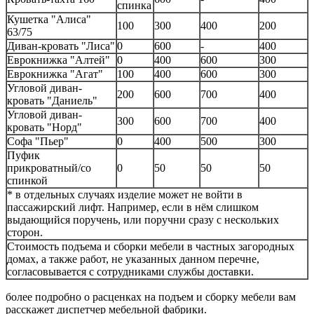
спинка
Кушетка "Алиса"
100
300
400
200
63/75
Диван-кровать "Лиса"
0
600
-
400
Еврокнижка "Алтей"
0
400
600
300
Еврокнижка "Агат"
100
400
600
300
Угловой диван-
200
600
700
400
кровать "Даниель"
Угловой диван-
300
600
700
400
кровать "Норд"
Софа "Пьер"
0
400
500
300
Пуфик
прикроватный/со
0
50
50
50
спинкой
* в отдельных случаях изделие может не войти в
пассажирский лифт. Например, если в нём слишком
выдающийся поручень, или поручни сразу с нескольких
сторон.
Стоимость подъема и сборки мебели в частных загородных
домах, а также работ, не указанных данном перечне,
согласовывается с сотрудниками службы доставки.
более подробно о расценках на подъем и сборку мебели вам
расскажет диспетчер мебельной фабрики.