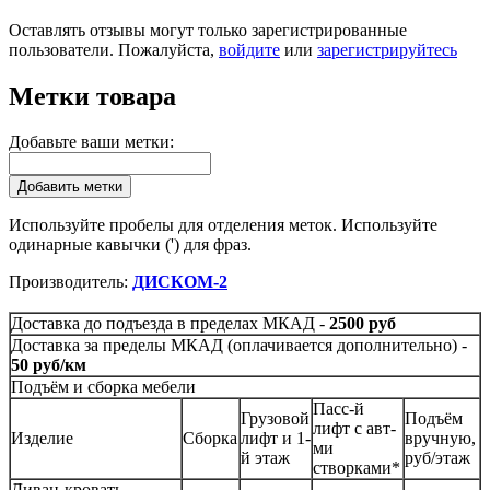
Оставлять отзывы могут только зарегистрированные
пользователи. Пожалуйста,
войдите
или
зарегистрируйтесь
Метки товара
Добавьте ваши метки:
Добавить метки
Используйте пробелы для отделения меток. Используйте
одинарные кавычки (') для фраз.
Производитель:
ДИСКОМ-2
Доставка до подъезда в пределах МКАД -
2500 руб
Доставка за пределы МКАД (оплачивается дополнительно) -
50 руб/км
Подъём и сборка мебели
Пасс-й
Грузовой
Подъём
лифт с авт-
Изделие
Сборка
лифт и 1-
вручную,
ми
й этаж
руб/этаж
створками*
Диван-кровать