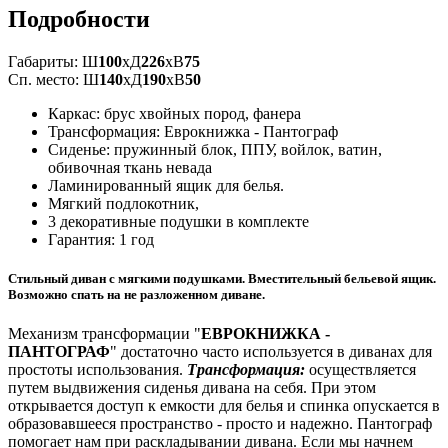
Подробности
Габариты: Ш
100
xД
226
xВ
75
Сп. место: Ш
140
xД
190
xВ
50
Каркас: брус хвойных пород, фанера
Трансформация: Еврокнижка - Пантограф
Сиденье: пружинный блок, ППУ, войлок, ватин,
обивочная ткань невада
Ламинированный ящик для белья.
Мягкий подлокотник,
3 декоративные подушки в комплекте
Гарантия: 1 год
Стильный диван с мягкими подушками. Вместительный бельевой ящик.
Возможно спать на не разложенном диване.
Механизм трансформации "
ЕВРОКНИЖКА -
ПАНТОГРАФ
" достаточно часто используется в диванах для
простоты использования.
Трансформация:
осуществляется
путем выдвижения сиденья дивана на себя. При этом
открывается доступ к емкости для белья и спинка опускается в
образовавшееся пространство - просто и надежно. Пантограф
помогает нам при раскладывании дивана. Если мы начнем