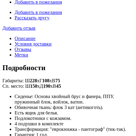
Добавить в пожелания
Добавить в пожелания
Рассказать другу
Добавить отзыв
Описание
Условия доставки
Отзывы
Метки
Подробности
Габариты: Ш
228
xГ
108
xВ
75
Сп. место: Ш
150
xД
190
xВ
45
Сиденье: Основа хвойный брус и фанера, ППУ,
пружинный блок, войлок, ватин.
Обивочная ткань: флок 3 кат (антикоготь).
Есть ящик для белья.
Подлокотники с кожзамом.
4 подушки в комплекте
Трансформация: "еврокнижка - пантограф" (тик-так).
Гарантия: 1 год.