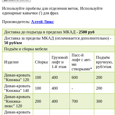
Используйте пробелы для отделения меток. Используйте
одинарные кавычки (') для фраз.
Производитель:
Алтей Люкс
Доставка до подъезда в пределах МКАД -
2500 руб
Доставка за пределы МКАД (оплачивается дополнительно) -
50 руб/км
Подъём и сборка мебели
Пасс-й
Грузовой
Подъём
лифт с авт-
Изделие
Сборка
лифт и
вручную,
ми
1-й этаж
руб/этаж
створками*
Диван-кровать
100
400
600
200
"Книжка" 120
Диван-кровать
100
400
-
200
"Книжка" 140
Диван-кровать
"Книжка-
200
400
700
300
люкс" 120
Диван-кровать