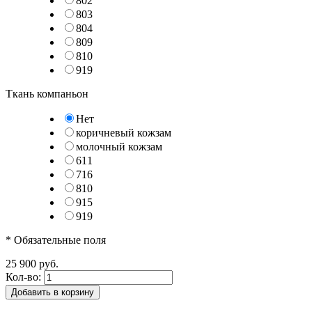
802
803
804
809
810
919
Ткань компаньон
Нет
коричневый кожзам
молочный кожзам
611
716
810
915
919
* Обязательные поля
25 900 руб.
Кол-во:
Добавить в корзину