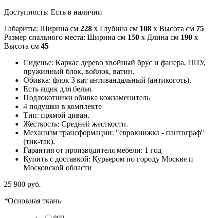
Доступность:
Есть в наличии
Габариты: Ширина см
228
x Глубина см
108
x Высота см
75
Размер спального места: Ширина см
150
x Длина см
190
x
Высота см
45
Сиденье: Каркас дерево хвойный брус и фанера, ППУ,
пружинный блок, войлок, ватин.
Обивка: флок 3 кат антивандальный (антикоготь).
Есть ящик для белья.
Подлокотники обивка кожзаменитель
4 подушки в комплекте
Тип: прямой диван.
Жесткость: Средней жесткости.
Механизм трансформации: "еврокнижка - пантограф"
(тик-так).
Гарантия от производителя мебели: 1 год
Купить с доставкой: Курьером по городу Москве и
Московской области
25 900 руб.
*
Основная ткань