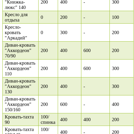
"Книжка-
200
400
-
300
люкс" 140
Кресло для
0
200
-
100
отдыха
Кресло-
кровать
0
300
-
200
"Аркадий"
Диван-кровать
"Аккордеон"
200
400
600
200
70/90
Диван-кровать
"Аккордеон"
200
400
600
300
110
Диван-кровать
"Аккордеон"
200
400
-
300
130
Диван-кровать
"Аккордеон"
200
600
-
400
150/160
Кровать-тахта
100/
400
400
200
90
спинка
Кровать-тахта
100/
400
-
200