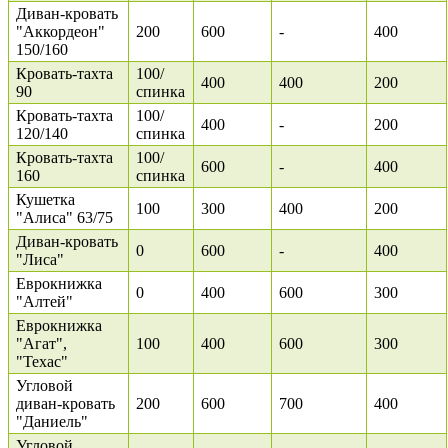
Диван-кровать
"Аккордеон"
200
600
-
400
150/160
Кровать-тахта
100/
400
400
200
90
спинка
Кровать-тахта
100/
400
-
200
120/140
спинка
Кровать-тахта
100/
600
-
400
160
спинка
Кушетка
100
300
400
200
"Алиса" 63/75
Диван-кровать
0
600
-
400
"Лиса"
Еврокнижка
0
400
600
300
"Алтей"
Еврокнижка
"Агат",
100
400
600
300
"Техас"
Угловой
диван-кровать
200
600
700
400
"Даниель"
Угловой