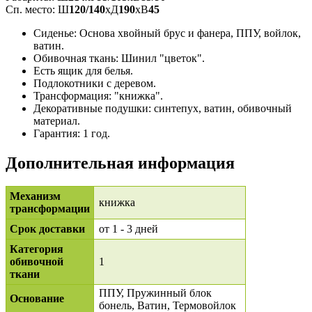
Сп. место: Ш
120/140
xД
190
xВ
45
Сиденье: Основа хвойный брус и фанера, ППУ, войлок,
ватин.
Обивочная ткань: Шинил "цветок".
Есть ящик для белья.
Подлокотники с деревом.
Трансформация: "книжка".
Декоративные подушки: синтепух, ватин, обивочный
материал.
Гарантия: 1 год.
Дополнительная информация
Механизм
книжка
трансформации
Срок доставки
от 1 - 3 дней
Категория
обивочной
1
ткани
ППУ, Пружинный блок
Основание
бонель, Ватин, Термовойлок