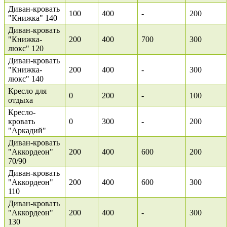
Диван-кровать
100
400
-
200
"Книжка" 140
Диван-кровать
"Книжка-
200
400
700
300
люкс" 120
Диван-кровать
"Книжка-
200
400
-
300
люкс" 140
Кресло для
0
200
-
100
отдыха
Кресло-
кровать
0
300
-
200
"Аркадий"
Диван-кровать
"Аккордеон"
200
400
600
200
70/90
Диван-кровать
"Аккордеон"
200
400
600
300
110
Диван-кровать
"Аккордеон"
200
400
-
300
130