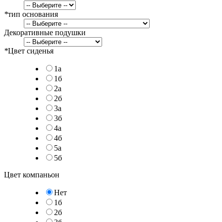
*
тип основания
Декоративные подушки
*
Цвет сиденья
1а
1б
2а
2б
3а
3б
4а
4б
5а
5б
Цвет компаньон
Нет
1б
2б